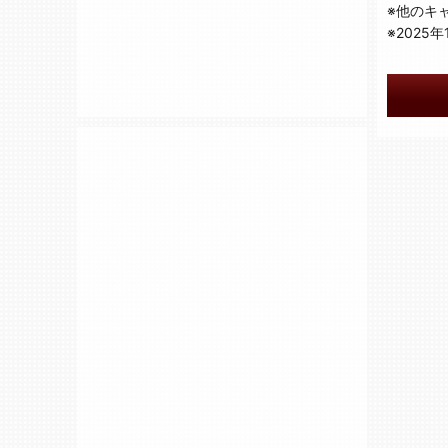
※他のキ
※202