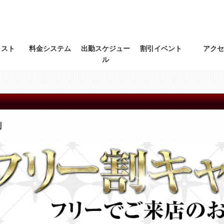
ャスト
料金システム
出勤スケジュー
割引イベント
アクセ
ル
ト
割