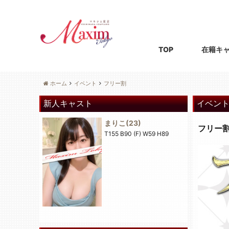
TOP
在籍キ
ホーム
イベント
フリー割
新人キャスト
イベン
まりこ
(23)
フリー
T155 B90 (F) W59 H89