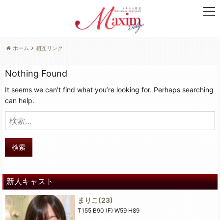
t
o
g
g
ホーム
相互リンク
l
e
Nothing Found
n
a
It seems we can’t find what you’re looking for. Perhaps searching
v
can help.
i
g
検
a
索:
t
i
検索
o
n
新人キャスト
まりこ
(23)
T155 B90 (F) W59 H89