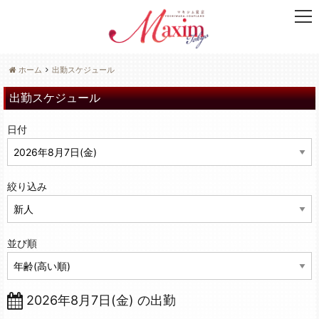
t
o
g
g
ホーム
出勤スケジュール
l
e
出勤スケジュール
n
a
日付
v
i
g
a
絞り込み
t
i
o
n
並び順
2026年8月7日(金) の出勤