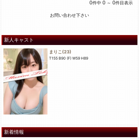
0
0
0
件中
～
件目表示
お問い合わせ下さい
新人キャスト
まりこ
(23)
T155 B90 (F) W59 H89
新着情報