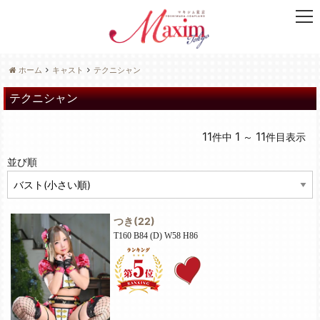
t
o
g
g
ホーム
キャスト
テクニシャン
l
e
テクニシャン
n
a
11
1
11
件中
～
件目表示
v
i
並び順
g
a
t
i
つき
(22)
o
T160 B84 (D) W58 H86
n