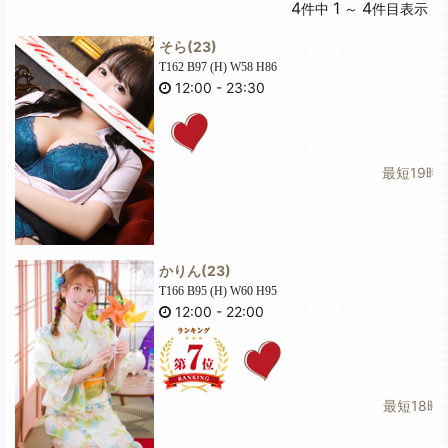
4
1
4
件中
～
件目表示
そら
(23)
T162 B97 (H) W58 H86
12:00
-
23:30
最短19時～21
かりん
(23)
T166 B95 (H) W60 H95
12:00
-
22:00
最短18時～2