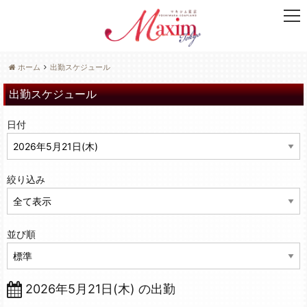
t
o
g
g
ホーム
出勤スケジュール
l
e
出勤スケジュール
n
a
日付
v
i
g
a
絞り込み
t
i
o
n
並び順
2026年5月21日(木) の出勤